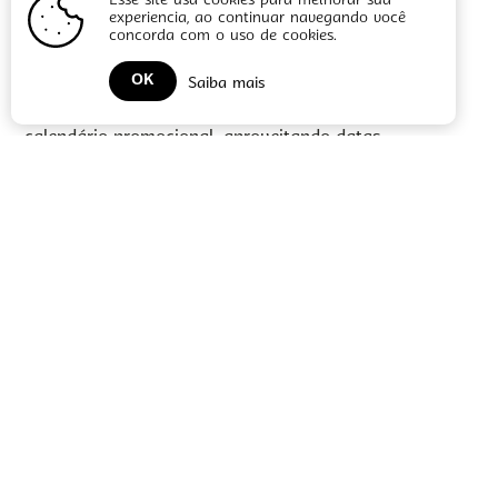
Esse site usa cookies para melhorar sua
experiencia, ao continuar navegando você
mais em 2025
concorda com o uso de cookies.
O ano de 2025 começou com otimismo, mas o
OK
planejamento estratégico do varejo exige tempo. Um
Saiba mais
dos principais recursos para impulsionar vendas é o
calendário promocional, aproveitando datas
comemorativas como Carnaval, Dia das Mães e Dia
dos Namorados. No entanto, muitas empresas ainda
não exploram essas oportunidades de forma eficaz.
Paulo Moratore, diretor da Pricefy […]
6 janeiro 2025
continuar lendo